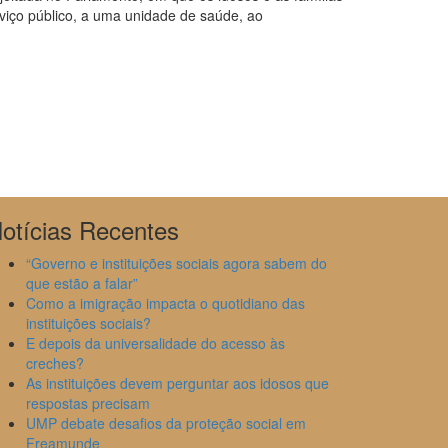
viço público, a uma unidade de saúde, ao
otícias Recentes
“Governo e instituições sociais agora sabem do
que estão a falar”
Como a imigração impacta o quotidiano das
instituições sociais?
E depois da universalidade do acesso às
creches?
As instituições devem perguntar aos idosos que
respostas precisam
UMP debate desafios da proteção social em
Freamunde