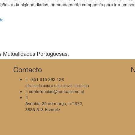
ições e da higiene diárias, nomeadamente companhia para ir a um ser
de
s Mutualidades Portuguesas.
Contacto
N
+351 915 393 126
(chamada para a rede móvel nacional)
conferencias@mutualismo.pt
Avenida 29 de março, n.º 672,
3885-518 Esmoriz