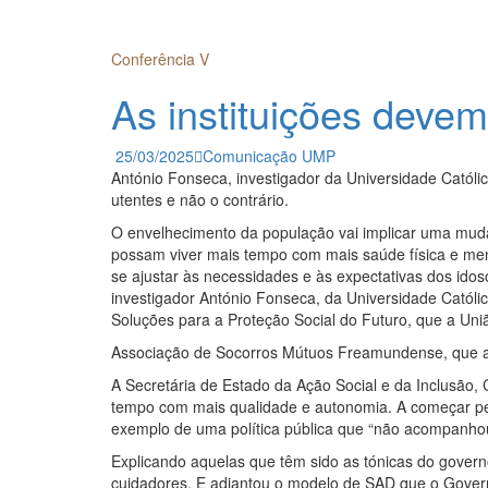
Conferência V
As instituições deve
25/03/2025
Comunicação UMP
António Fonseca, investigador da Universidade Católi
utentes e não o contrário.
O envelhecimento da população vai implicar uma muda
possam viver mais tempo com mais saúde física e mental
se ajustar às necessidades e às expectativas dos id
investigador António Fonseca, da Universidade Catól
Soluções para a Proteção Social do Futuro, que a U
Associação de Socorros Mútuos Freamundense, que ac
A Secretária de Estado da Ação Social e da Inclusão,
tempo com mais qualidade e autonomia. A começar pela
exemplo de uma política pública que “não acompanho
Explicando aquelas que têm sido as tónicas do govern
cuidadores. E adiantou o modelo de SAD que o Governo