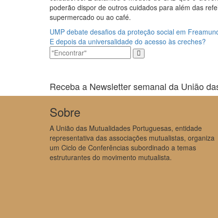
poderão dispor de outros cuidados para além das refe
supermercado ou ao café.
Navegação
UMP debate desafios da proteção social em Freamun
E depois da universalidade do acesso às creches?
de
artigos
Receba a Newsletter semanal da União da
Sobre
A União das Mutualidades Portuguesas, entidade
representativa das associações mutualistas, organiza
um Ciclo de Conferências subordinado a temas
estruturantes do movimento mutualista.