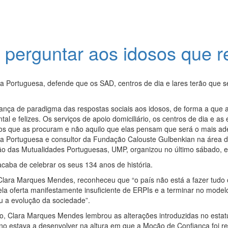
m perguntar aos idosos que 
ca Portuguesa, defende que os SAD, centros de dia e lares terão que s
nça de paradigma das respostas sociais aos idosos, de forma a que 
 e felizes. Os serviços de apoio domiciliário, os centros de dia e as 
osos que as procuram e não aquilo que elas pensam que será o mais a
ica Portuguesa e consultor da Fundação Calouste Gulbenkian na área 
nião das Mutualidades Portuguesas, UMP, organizou no último sábado
aba de celebrar os seus 134 anos de história.
 Clara Marques Mendes, reconheceu que “o país não está a fazer tudo 
 oferta manifestamente insuficiente de ERPIs e a terminar no modelo
u a evolução da sociedade”.
o, Clara Marques Mendes lembrou as alterações introduzidas no estatu
 estava a desenvolver na altura em que a Moção de Confiança foi rej